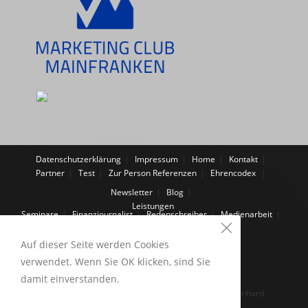
Datenschutzerklärung
Impressum
Home
Kontakt
Partner
Test
Zur Person
Referenzen
Ehrencodex
Newsletter
Blog
Leistungen
Seminare
Finanzjournalist
Redenschreiber
Medienarbeit
Blog und Newsletter
Ihr eigenes Buch
Lektorat / Textverbesserung
Auf dieser Seite werden Cookies
verwendet. Wenn Sie OK klicken, sind Sie
Zur Person
Tolle Tipps für Redner
damit einverstanden.
Copyright [oceanwp_2018] - OceanWP by Martin Bernhard