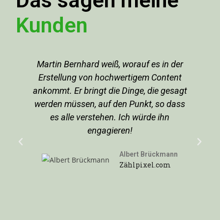
K
u
n
d
e
n
Herr Bernhard recherchierte sehr genau
und verfasste eine Rede, welche den
t
erforderlichen Tonfall punktgenau traf.
s
Insgesamt erhielt ich überaus positive
Resonanz für die von Herrn Bernhard
geschriebene Rede. Herr Bernhard
arbeitete darüber hinaus sehr zuverlässig
bei erstklassigem Preis-
Leistungsverhältnis.
Ulrich Linß
Geschäftsführer