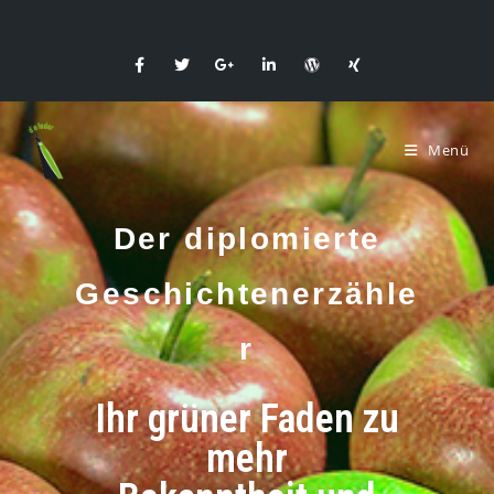
Menü
Der diplomierte
Geschichtenerzähle
r
Ihr grüner Faden zu
mehr