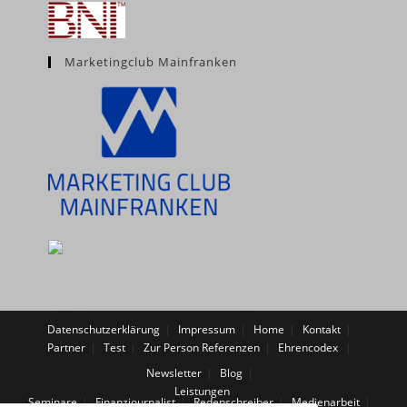
Marketingclub Mainfranken
Datenschutzerklärung
Impressum
Home
Kontakt
Partner
Test
Zur Person
Referenzen
Ehrencodex
Newsletter
Blog
Leistungen
Seminare
Finanzjournalist
Redenschreiber
Medienarbeit
Blog und Newsletter
Ihr eigenes Buch
Lektorat / Textverbesserung