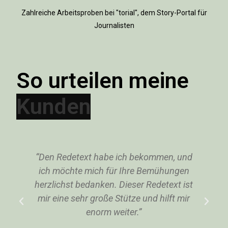
Zahlreiche Arbeitsproben bei "torial", dem Story-Portal für
Journalisten
So urteilen meine
e
“Den Redetext habe ich bekommen, und
“
”
ich möchte mich für Ihre Bemühungen
herzlichst bedanken. Dieser Redetext ist
mir eine sehr große Stütze und hilft mir
enorm weiter.”
Redenschreiber-Kunde
Rede zur Ehrung von Vereinsmitgliedern